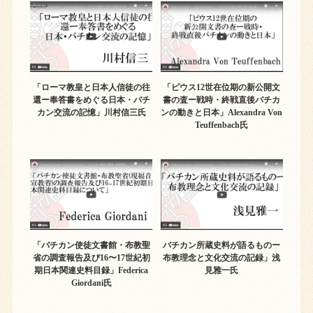
「ローマ教皇と日本人信徒の往
「ピウス12世在位期の新公開文
還ー奉答書をめぐる日本・バチ
書の査ー戦時・終戦直後バチカ
カン交流の記憶」川村信三氏
ンの動きと日本」Alexandra Von
Teuffenbach氏
「バチカン使徒文書館・布教聖
バチカン所蔵史料が語るものー
省の調査報告及び16〜17世紀初
布教理念と文化交流の記録」浅
期日本関連史料目録」Federica
見雅一氏
Giordani氏