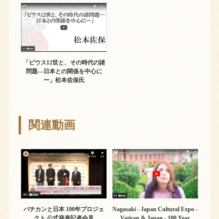
「ピウス12世と、その時代の諸
問題―日本との関係を中心に
ー」松本佐保氏
関連動画
バチカンと日本 100年プロジェ
Nagasaki - Japan Cultural Expo -
クト 公式発表記者会見
Vatican & Japan - 100 Year