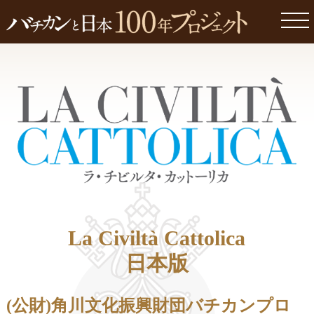
togg
navi
La Civiltà Cattolica
日本版
(公財)角川文化振興財団バチカンプロ