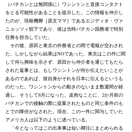
（バチカンとは無関係に）ワシントンと直接コンタクト
をとる可能性があることを提示した。この情報を仲介し
たのが、現枢機卿［原文ママ］であるエジディオ・ヴァ
ニョッツィ猊下であり、彼は当時バチカン国務省で特別
任務を担当していた。
その後、原田と東京の外務省との間で電報が交わされ
た。しかしながら結果はNOであった。東京はこの件に関
して何ら興味を示さず、原田から仲介者を通じてもたら
された返事とは、もしワシントンが何か伝えたいことが
あるのであれば、彼自身がそれを日本に伝えるというも
のだった。ワシントンからの動きのないまま数週間が経
過し、そうして8月になった。皮肉なことに、2か月前の
バチカンでの接触の際に提案されたものと同じ条件のも
とでの降伏がなされた。現在、この一件に関与していた
アメリカ人は以下のように述べている。
「今となってはこの出来事は短い脚注にまとめられる