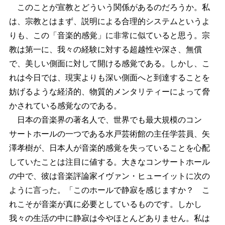
このことが宣教とどういう関係があるのだろうか。私
は、宗教とはまず、説明による合理的システムというよ
りも、この「音楽的感覚」に非常に似ていると思う。宗
教は第一に、我々の経験に対する超越性や深さ、無償
で、美しい側面に対して開ける感覚である。しかし、こ
れは今日では、現実よりも深い側面へと到達することを
妨げるような経済的、物質的メンタリティーによって脅
かされている感覚なのである。
日本の音楽界の著名人で、世界でも最大規模のコン
サートホールの一つである水戸芸術館の主任学芸員、矢
澤孝樹が、日本人が音楽的感覚を失っていることを心配
していたことは注目に値する。大きなコンサートホール
の中で、彼は音楽評論家イヴァン・ヒューイットに次の
ように言った。「このホールで静寂を感じますか？ こ
れこそが音楽が真に必要としているものです。しかし
我々の生活の中に静寂は今やほとんどありません。私は