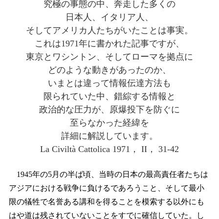
究極の事態の中、奔走した多くの
日本人、イタリア人、
そしてアメリカ人たちがいたことは事実。
これは1971年に書かれた記事ですが、
東京とワシントン、そしてローマを拠点に
どのような動きがあったのか、
いまとは違って情報伝達方法も
限られていた中、錯綜する情報と
政治的な圧力が、原爆投下を防ぐに
至らなかった経緯を
詳細に解説しています。
La Civiltà Cattolica 1971， II， 31-42
1945年の5月の半ば頃、当時の日本の最高責任者たちは
アジアにおける戦争に負けるであろうこと、そして最小
限の犠牲で名誉ある講和を得ることを模索する以外にも
はや道は残されていないことをすでに確信していた。し