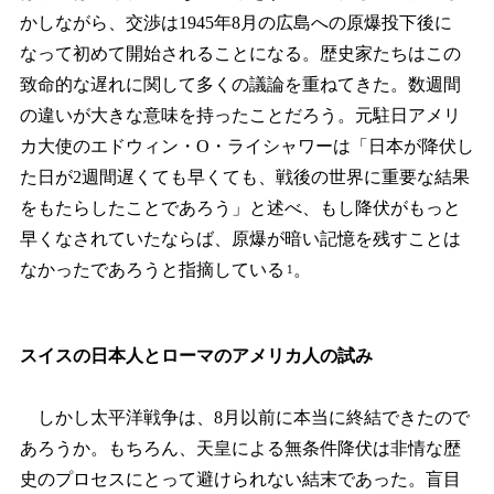
かしながら、交渉は1945年8月の広島への原爆投下後に
なって初めて開始されることになる。歴史家たちはこの
致命的な遅れに関して多くの議論を重ねてきた。数週間
の違いが大きな意味を持ったことだろう。元駐日アメリ
カ大使のエドウィン・O・ライシャワーは「日本が降伏し
た日が2週間遅くても早くても、戦後の世界に重要な結果
をもたらしたことであろう」と述べ、もし降伏がもっと
早くなされていたならば、原爆が暗い記憶を残すことは
なかったであろうと指摘している
。
1
スイスの日本人とローマのアメリカ人の試み
しかし太平洋戦争は、8月以前に本当に終結できたので
あろうか。もちろん、天皇による無条件降伏は非情な歴
史のプロセスにとって避けられない結末であった。盲目