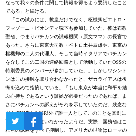
なって我々の条件に関して情報を得るよう要請したこと
である」と続ける。
「この試みには、教皇だけでなく、枢機卿ピエトロ・
フマゾーニ・ビオンディ猊下も参加していた。彼は布教
聖省、つまりバチカンの諜報機関（原文ママ）の長官で
あった。さらに東京大司教・ペトロ土井辰雄や、東京の
枢機卿の二人の代理人、そして当時イタリアでバチカン
を介してこの二国の連絡回路として活動していたOSSの
特別委員のメンバーが参加していた」。しかしワシント
ンはこの接触を取り合わなかったと、ザカライアスは後
悔を込めて指摘している。「もし東京が本当に和平を結
ぶ心持ちであるという証拠が必要だったのであれば、ま
さにバチカンへの訴えがそれを示していたのだ。残念な
がら海軍省とOSS以外で誰一人としてこのことを真剣に
取り合ったものはいなかったようだ。実際、国務省はこ
れらの試みをすべて抑制し、アメリカの世論はローマの