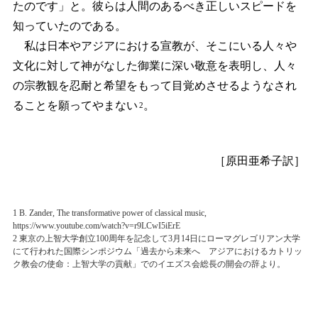
たのです」と。彼らは人間のあるべき正しいスピードを
知っていたのである。
私は日本やアジアにおける宣教が、そこにいる人々や
文化に対して神がなした御業に深い敬意を表明し、人々
の宗教観を忍耐と希望をもって目覚めさせるようなされ
ることを願ってやまない
。
2
［原田亜希子訳］
1 B. Zander, The transformative power of classical music,
https://www.youtube.com/watch?v=r9LCwI5iErE
2 東京の上智大学創立100周年を記念して3月14日にローマグレゴリアン大学
にて行われた国際シンポジウム「過去から未来へ アジアにおけるカトリッ
ク教会の使命：上智大学の貢献」でのイエズス会総長の開会の辞より。