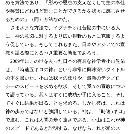
める方法であり、「慰めや恩恵の支えなくして主の奉仕
や称賛にどれほど進むことができるかを我々に感じさせ
るための」（同）方法なのだ。
さまざまな方法で、イグナチオは苦悩の中にいる人
に、神の意図に対するより広い視野のもとに克服するよ
う促している。そしてこれもまた、日本やアジアでの宣
教を語る際にとるべき重要な態度であろう。
2009年にこの世を去った日本の有名な神学者小山晃佑
は、『時速五キロの神』という非常に興味深いタイトル
の本を書いた。小山は我々の焦りや、最新のテクノロ
ジーのスピードを求める欲求、そして我々の宣教につい
て語っている。我々はすぐに成功が手に入ること、そし
てすぐに結果が出ることを求める。しかし彼は、これは
神の歩みではないと強調している。神は、「時速5キロ」
で進む。これは人間の歩く速さである。小山はこれが神
のスピードであると説明する。なぜならこれが愛のス