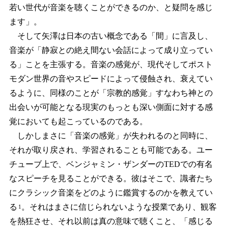
若い世代が音楽を聴くことができるのか、と疑問を感じ
ます」。
そして矢澤は日本の古い概念である「間」に言及し、
音楽が「静寂との絶え間ない会話によって成り立ってい
る」ことを主張する。音楽の感覚が、現代そしてポスト
モダン世界の音やスピードによって侵蝕され、衰えてい
るように、同様のことが「宗教的感覚」すなわち神との
出会いが可能となる現実のもっとも深い側面に対する感
覚においても起こっているのである。
しかしまさに「音楽の感覚」が失われるのと同時に、
それが取り戻され、学習されることも可能である。ユー
チューブ上で、ベンジャミン・ザンダーのTEDでの有名
なスピーチを見ることができる。彼はそこで、識者たち
にクラシック音楽をどのように鑑賞するのかを教えてい
る
。それはまさに信じられないような授業であり、観客
1
を熱狂させ、それ以前は真の意味で聴くこと、「感じる