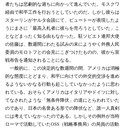
者たちは悲劇的な過ちに向かって進んでいた。モスクワ
経由で和平工作を行おうとしていたのだ。しかし彼らは
スターリンがヤルタ会談にて、ビュートーが表現したよ
うにまさに「最高入札者に彼らを売ろうとしていた」こ
となどまったく知る由もなかった。駐ソビエト連邦大使
の佐藤は、数週間にわたる試みの末にようやく外務人民
委員のモロトフとの会見にこぎつけたものの、彼から宣
戦布告を通知されることになる。
一般的に、この決定的な数週間の間、アメリカは消極
的な態度にとどまり、和平に向けての外交的交渉を進め
るようないかなる行動も起こしていなかったように思わ
れている。おそらくアメリカはイタリアやドイツに対し
てなされたような「無条件降伏」の道にとらわれていた
のであり、日本の名誉ある形での降伏など、誰一人真剣
には考えていなかったのである。しかしその例外が当時
ローマで活動していたOSS（戦略事務局）の局員の活動