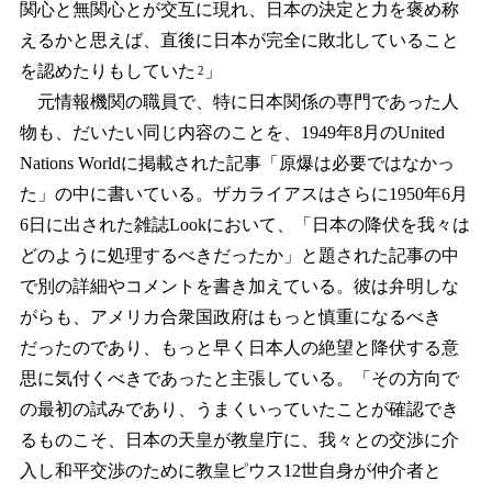
関心と無関心とが交互に現れ、日本の決定と力を褒め称
えるかと思えば、直後に日本が完全に敗北していること
を認めたりもしていた
」
2
元情報機関の職員で、特に日本関係の専門であった人
物も、だいたい同じ内容のことを、1949年8月のUnited
Nations Worldに掲載された記事「原爆は必要ではなかっ
た」の中に書いている。ザカライアスはさらに1950年6月
6日に出された雑誌Lookにおいて、「日本の降伏を我々は
どのように処理するべきだったか」と題された記事の中
で別の詳細やコメントを書き加えている。彼は弁明しな
がらも、アメリカ合衆国政府はもっと慎重になるべき
だったのであり、もっと早く日本人の絶望と降伏する意
思に気付くべきであったと主張している。「その方向で
の最初の試みであり、うまくいっていたことが確認でき
るものこそ、日本の天皇が教皇庁に、我々との交渉に介
入し和平交渉のために教皇ピウス12世自身が仲介者と