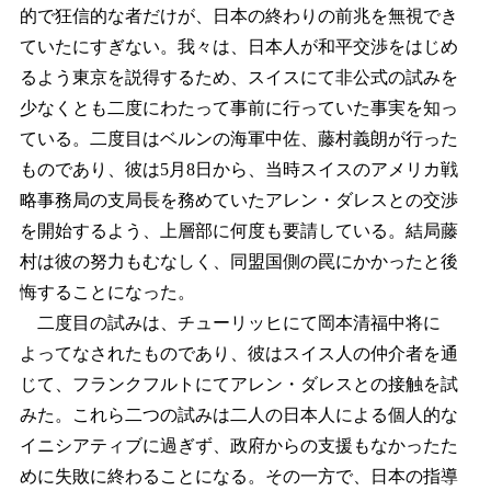
的で狂信的な者だけが、日本の終わりの前兆を無視でき
ていたにすぎない。我々は、日本人が和平交渉をはじめ
るよう東京を説得するため、スイスにて非公式の試みを
少なくとも二度にわたって事前に行っていた事実を知っ
ている。二度目はベルンの海軍中佐、藤村義朗が行った
ものであり、彼は5月8日から、当時スイスのアメリカ戦
略事務局の支局長を務めていたアレン・ダレスとの交渉
を開始するよう、上層部に何度も要請している。結局藤
村は彼の努力もむなしく、同盟国側の罠にかかったと後
悔することになった。
二度目の試みは、チューリッヒにて岡本清福中将に
よってなされたものであり、彼はスイス人の仲介者を通
じて、フランクフルトにてアレン・ダレスとの接触を試
みた。これら二つの試みは二人の日本人による個人的な
イニシアティブに過ぎず、政府からの支援もなかったた
めに失敗に終わることになる。その一方で、日本の指導