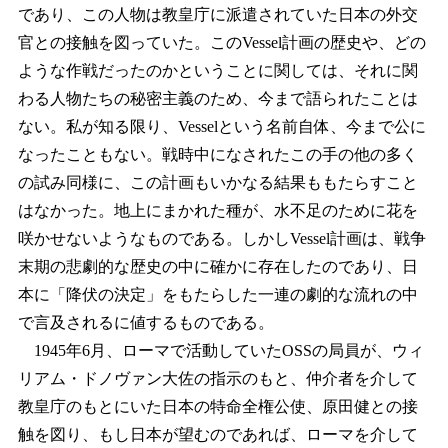
であり、この人物は教皇庁に派遣されていた日本の外交
官との接触を図っていた。このVessel計画の歴史や、どの
ような作戦だったのかということに関しては、それに関
わる人物たちの秘密主義のため、今まで語られたことは
ない。私が知る限り、Vesselという名前自体、今まで公に
なったこともない。戦時中になされたこの手の他の多く
の試み同様に、この計画もいかなる結果ももたらすこと
はなかった。地上にまかれた種が、水不足のために花を
咲かせないようなものである。しかしVessel計画は、戦争
末期の悲劇的な歴史の中に確かに存在したのであり、日
本に「降伏の決定」をもたらした一連の劇的な流れの中
で言及されるに値するものである。
1945年6月、ローマで活動していたOSSの局員が、ウィ
リアム・ドノヴァン大佐の指示のもと、仲介者を介して
教皇庁のもとにいた日本の特命全権公使、原田健との接
触を図り、もし日本が望むのであれば、ローマを介して