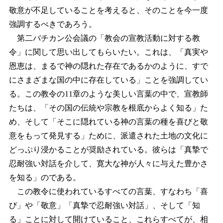
敬意が不足していることを考えると、そのことを今一度
強調するべきであろう。
第二バチカン公会議の「教会の宣教活動に対する教
令」に関して思い出してもらいたい。これは、「真実や
恩恵は、まるで神の隠れた存在であるかのように、すで
にさまざまな国の中に存在している」ことを強調してい
る。この教令の11章のような美しい言葉の中で、宣教師
たちは、「その国の伝統や宗教を根底からよく知る」た
め、そして「そこに隠れている神の言葉の種を喜びと敬
意をもって発見する」ために、派遣された土地の文化に
どっぷり浸かることが奨励されている。彼らは「真摯で
忍耐強い対話を介して、寛大な神が人々に与えた豊かさ
を知る」のである。
この教令に使われているすべての言葉、すなわち「喜
び」や「敬意」「真摯で忍耐強い対話」、そして「知
る」ことに対して開けていること、これらすべてが、相