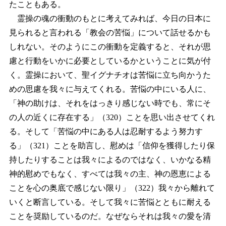
たこともある。
霊操の魂の衝動のもとに考えてみれば、今日の日本に
見られると言われる「教会の苦悩」について話せるかも
しれない。そのようにこの衝動を定義すると、それが思
慮と行動をいかに必要としているかということに気が付
く。霊操において、聖イグナチオは苦悩に立ち向かうた
めの思慮を我々に与えてくれる。苦悩の中にいる人に、
「神の助けは、それをはっきり感じない時でも、常にそ
の人の近くに存在する」（320）ことを思い出させてくれ
る。そして「苦悩の中にある人は忍耐するよう努力す
る」（321）ことを助言し、慰めは「信仰を獲得したり保
持したりすることは我々によるのではなく、いかなる精
神的慰めでもなく、すべては我々の主、神の恩恵による
ことを心の奥底で感じない限り」（322）我々から離れて
いくと断言している。そして我々に苦悩とともに耐える
ことを奨励しているのだ。なぜならそれは我々の愛を清