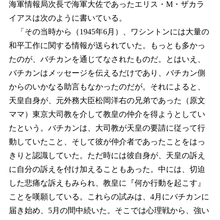
海軍情報局次長で海軍大佐であったエリス・M・ザカラ
イアスは次のように書いている。
「その当時から（1945年6月）、ワシントンには大量の
和平工作に関する情報が送られていた。もっとも多かっ
たのが、バチカンを通じてなされたものだ。とはいえ、
バチカンはメッセージを伝えるだけであり、バチカン側
からのいかなる助言もなかったのだが。それによると、
天皇自身が、元外務大臣松岡洋右の兄弟であった（原文
ママ）東京大司教を介して教皇の仲介を得ようとしてい
たという。バチカンは、大司教が天皇の要請に従って行
動していたこと、そして彼が仲介者であったことをはっ
きりと認識していた。ただ時には彼自身が、天皇の訴え
に自分の訴えを付け加えることもあった。中には、切迫
した悲痛な訴えもみられ、教皇に『何か行動を起こす』
ことを嘆願している。これらの試みは、4月にバチカンに
届き始め、5月の間中続いた。そこでは心理戦から、強い