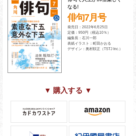
なる!
俳句7月号
発売日：2022年6月25日
定価：950円（税込10％）
編集長：石川一郎
表紙イラスト：町田かおる
デザイン：奥村靫正（TSTJ Inc.）
▼ 購入する ▼