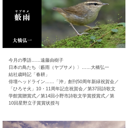
今月の季語……遠藤由樹子
日本の鳥たち〈藪雨（ヤブサメ）〉……大橋弘一
結社歳時記「春耕」
俳壇ヘッドライン……「沖」創刊50周年新緑祝賀会／
「ひろそ火」10・11周年記念祝賀会／第37回詩歌文
学館賞贈賞式／第14回小野市詩歌文学賞授賞式／第
10回星野立子賞賞状授与