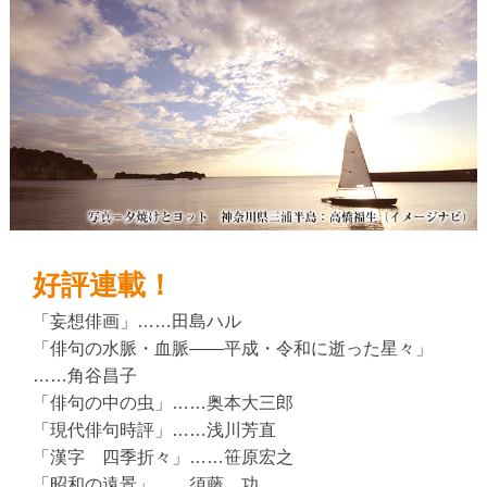
好評連載！
「妄想俳画」……田島ハル
「俳句の水脈・血脈――平成・令和に逝った星々」
……角谷昌子
「俳句の中の虫」……奥本大三郎
「現代俳句時評」……浅川芳直
「漢字 四季折々」……笹原宏之
「昭和の遠景」……須藤 功