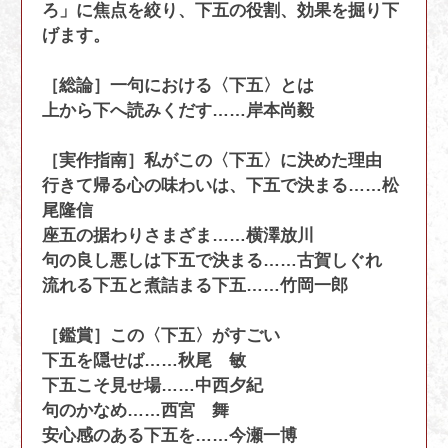
ろ」に焦点を絞り、下五の役割、効果を掘り下
げます。
［総論］一句における〈下五〉とは
上から下へ読みくだす……岸本尚毅
［実作指南］私がこの〈下五〉に決めた理由
行きて帰る心の味わいは、下五で決まる……松
尾隆信
座五の据わりさまざま……横澤放川
句の良し悪しは下五で決まる……古賀しぐれ
流れる下五と煮詰まる下五……竹岡一郎
［鑑賞］この〈下五〉がすごい
下五を隠せば……秋尾 敏
下五こそ見せ場……中西夕紀
句のかなめ……西宮 舞
安心感のある下五を……今瀬一博