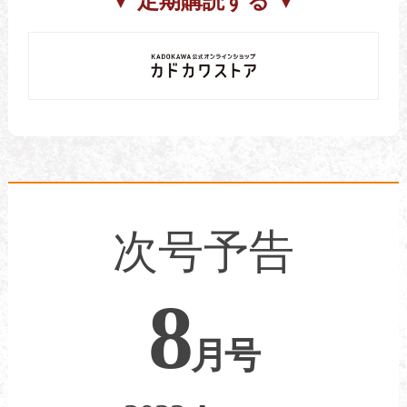
▼ 定期購読する ▼
次号予告
8
月号