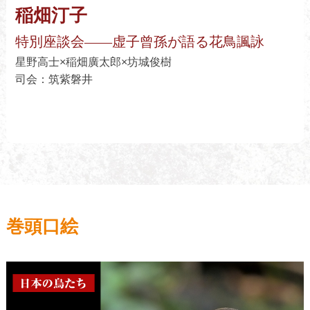
稲畑汀子
【クローズアップ】細見逍子／上田信治／小野裕三／石
塚直子／川原風人／田中優美子／樫本由貴
特別座談会――虚子曾孫が語る花鳥諷詠
【俳人スポットライト】小沢真弓／鈴木久美子／倉橋み
星野高士×稲畑廣太郎×坊城俊樹
どり／多田学友
司会：筑紫磐井
巻頭口絵