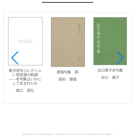
出口善子全句集
角川俳句コレクショ
朋哉句集 四
ン 蛇笏賞の軌跡
出口 善子
――名句集はいかに
若杉 朋哉
して生まれたか
坂口 昌弘