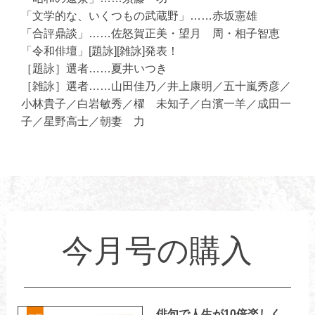
「文学的な、いくつもの武蔵野」……赤坂憲雄
「合評鼎談」……佐怒賀正美・望月 周・相子智恵
「令和俳壇」[題詠][雑詠]発表！
［題詠］選者……夏井いつき
［雑詠］選者……山田佳乃／井上康明／五十嵐秀彦／
小林貴子／白岩敏秀／櫂 未知子／白濱一羊／成田一
子／星野高士／朝妻 力
今月号の購入
俳句で人生が10倍楽しく