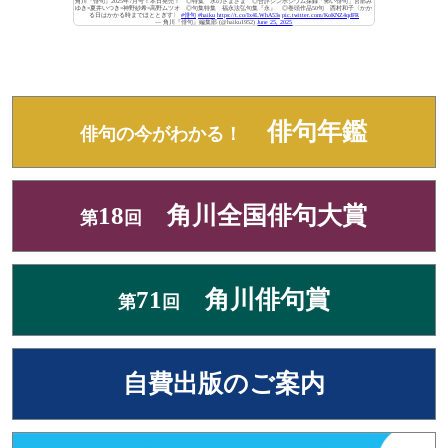
角川『俳句』2025年7月号！本日発売！ ◎特集 水のさまざま ◎合評シンポジウム採録「怖い俳句」宮部み
ゆき×夏井いつき×神野紗希×高野ムツオ ◎句集特集 福永法弘句集『永』 ◎巻頭作品50句 西村和子〈かか
る日はかかる時までほととぎす〉
#俳句
#haiku
https://t.co/Ix4LWhA53s
pic.twitter.com/KoKNZ4qdFR
— 角川『俳句』編集部 (@haiku1952)
June 25, 2025
俳句年鑑
俳句の今がわかる！
18
角川全国俳句大賞
第
回
71
角川俳句賞
第
回
自費出版のご案内