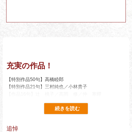
充実の作品！
【特別作品50句】高橋睦郎
【特別作品21句】三村純也／小林貴子
【作品16句】辻 桃子／高岡 修／仲 寒蟬
【作品8句】加藤耕子／伊藤トキノ／二ノ宮一雄／甲斐
遊糸／山本比呂也／森野 稔
【作品12句】渡辺純枝／原 雅子／富吉 浩／矢野景一
／福神規子／飯田 晴／天野小石／高室有子
追悼
【角川俳句賞作家の四季 夏】岡田由季