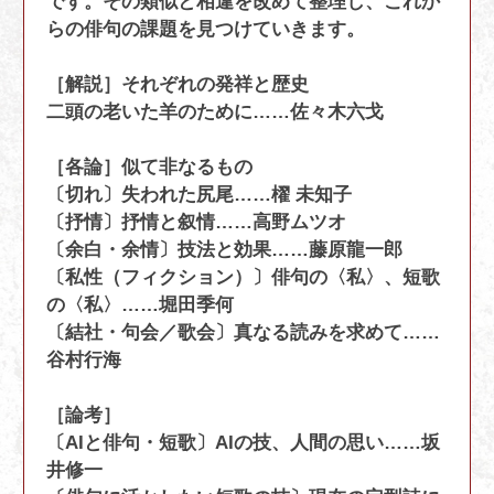
です。その類似と相違を改めて整理し、これか
らの俳句の課題を見つけていきます。
［解説］それぞれの発祥と歴史
二頭の老いた羊のために……佐々木六戈
［各論］似て非なるもの
〔切れ〕失われた尻尾……櫂 未知子
〔抒情〕抒情と叙情……高野ムツオ
〔余白・余情〕技法と効果……藤原龍一郎
〔私性（フィクション）〕俳句の〈私〉、短歌
の〈私〉……堀田季何
〔結社・句会／歌会〕真なる読みを求めて……
谷村行海
［論考］
〔AIと俳句・短歌〕AIの技、人間の思い……坂
井修一