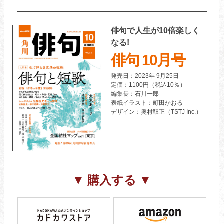
俳句で人生が10倍楽しく
なる!
俳句 10月号
発売日：2023年 9月25日
定価：1100円（税込10％）
編集長：石川一郎
表紙イラスト：町田かおる
デザイン：奥村靫正（TSTJ Inc.）
▼ 購入する ▼