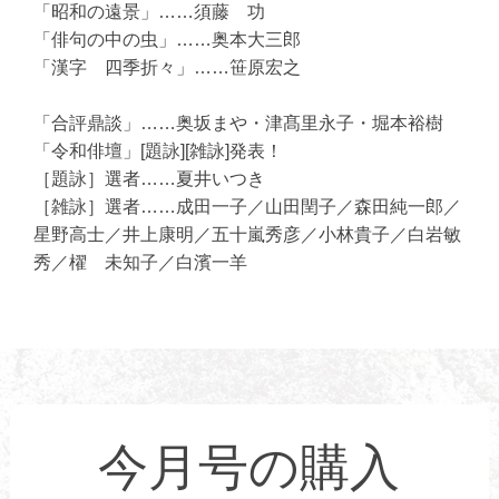
「昭和の遠景」……須藤 功
「俳句の中の虫」……奥本大三郎
「漢字 四季折々」……笹原宏之
「合評鼎談」……奥坂まや・津髙里永子・堀本裕樹
「令和俳壇」[題詠][雑詠]発表！
［題詠］選者……夏井いつき
［雑詠］選者……成田一子／山田閏子／森田純一郎／
星野高士／井上康明／五十嵐秀彦／小林貴子／白岩敏
秀／櫂 未知子／白濱一羊
今月号の購入