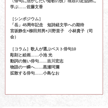
〔俳句に活かしたい短歌の技〕現在の定型詩に
学ぶ……佐藤文香
［シンポジウム］
「岳」45周年記念 短詩経文学への期待
宮坂静生×柳田邦男×川野里子 小林貴子（司
会）
［コラム］歌人が選ぶベスト俳句10
彫刻と絵画……小池 光
動詞の無い俳句……吉川宏志
物語の一瞬へ……黒瀬珂瀾
拡散する俳句……小島なお