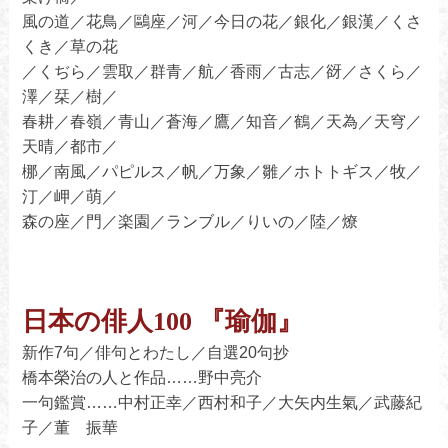
風の道／花鳥／鷗座／河／今日の花／銀化／銀漢／くさ
くき／草の花
／くぢら／雲取／群青／航／香雨／古志／谺／さくら／
澤／栞／樹／
春耕／春嶺／青山／蒼海／鷹／知音／鶴／天為／天穹／
天晴／都市／
梛／南風／パピルス／帆／万象／雛／ホトトギス／牧／
汀／岬／萌／
森の座／門／楽園／ランブル／りいの／陸／燎
日本の俳人100 『瑜伽』
新作7句／俳句とわたし／自選20句抄
橋本榮治の人と作品……野中亮介
一句鑑賞……中村正幸／西村和子／大矢内生氣／武藤紀
子／董 振華