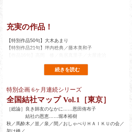
充実の作品！
【特別作品50句】大木あまり
【特別作品21句】坪内稔典／藤本美和子
【作品16句】高岡 修／鳥居真里子／大屋達治
【作品8句】中里 結／太田土男／前田 弘／田尻睦子
／神田ひろみ／宮谷昌代
【作品12句】千々和恵美子／松永浮堂／白濱一羊／岸本
由香／守谷茂泰／岡田由季／関 悦史／白石渕路
特別企画 6ヶ月連続シリーズ
【角川俳句賞作家の四季】西生ゆかり
全国結社マップ Vol.1［東京］
【クローズアップ】中村堯子／森山くるみ／山田耕司／
本多 燐／如月真菜／小山玄紀／中矢 温／立川真理
［総論］良き師友のなかに……恩田侑布子
【俳人スポットライト】松王かをり／犬星星人
結社の恩恵……堀本裕樹
秋／馬酔木／豈／泉／閏／おしゃべりＨＡＩＫＵの会／
架け橋／