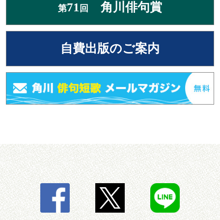
71
角川俳句賞
第
回
自費出版のご案内