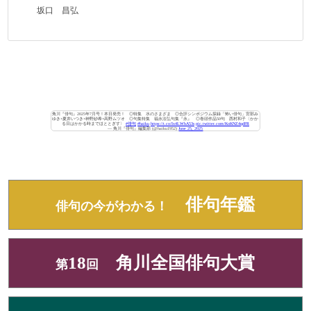
坂口 昌弘
角川『俳句』2025年7月号！本日発売！ ◎特集 水のさまざま ◎合評シンポジウム採録「怖い俳句」宮部み
ゆき×夏井いつき×神野紗希×高野ムツオ ◎句集特集 福永法弘句集『永』 ◎巻頭作品50句 西村和子〈かか
る日はかかる時までほととぎす〉
#俳句
#haiku
https://t.co/Ix4LWhA53s
pic.twitter.com/KoKNZ4qdFR
— 角川『俳句』編集部 (@haiku1952)
June 25, 2025
俳句年鑑
俳句の今がわかる！
18
角川全国俳句大賞
第
回