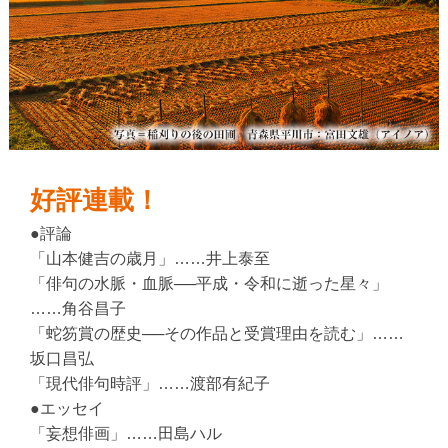
好評連載！
●評論
「山本健吉の歳月」……井上泰至
「俳句の水脈・血脈──平成・令和に逝った星々」
……角谷昌子
「蛇笏賞の歴史──その作品と受賞理由を読む」……
坂口昌弘
「現代俳句時評」……渡部有紀子
●エッセイ
「妄想俳画」……田島ハル