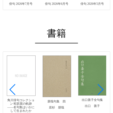
俳句 2026年7月号
俳句 2026年6月号
俳句 2026年5月号
書籍
出口善子全句集
角川俳句コレクショ
朋哉句集 四
ン 蛇笏賞の軌跡
出口 善子
――名句集はいかに
若杉 朋哉
して生まれたか