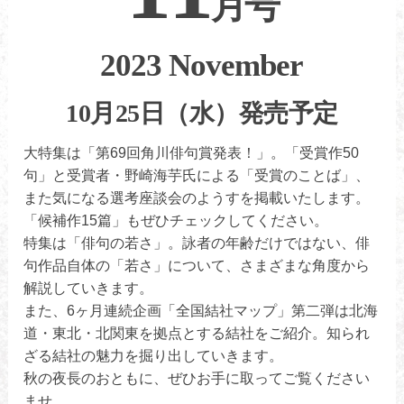
月号
2023 November
10月25日（水）発売予定
大特集は「第69回角川俳句賞発表！」。「受賞作50
句」と受賞者・野崎海芋氏による「受賞のことば」、
また気になる選考座談会のようすを掲載いたします。
「候補作15篇」もぜひチェックしてください。
特集は「俳句の若さ」。詠者の年齢だけではない、俳
句作品自体の「若さ」について、さまざまな角度から
解説していきます。
また、6ヶ月連続企画「全国結社マップ」第二弾は北海
道・東北・北関東を拠点とする結社をご紹介。知られ
ざる結社の魅力を掘り出していきます。
秋の夜長のおともに、ぜひお手に取ってご覧ください
ませ。