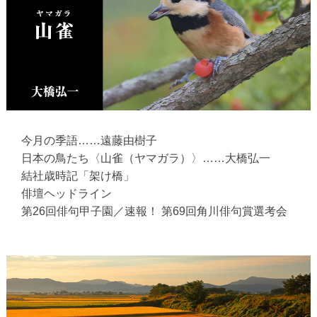
今月の季語……遠藤由樹子
日本の鳥たち〈山雀（ヤマガラ）〉……大橋弘一
結社歳時記「架け橋」
俳壇ヘッドライン
第26回俳句甲子園／速報！ 第69回角川俳句賞選考会