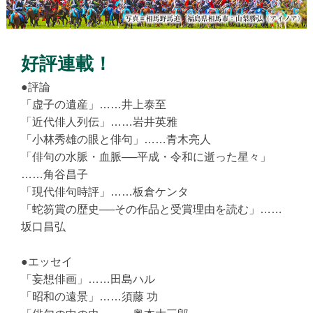
好評連載！
●評論
「虚子の遺産」……井上泰至
「近代俳人列伝」……岩井英雅
「小林秀雄の眼と俳句」……青木亮人
「俳句の水脈・血脈──平成・令和に逝った星々」
……角谷昌子
「現代俳句時評」……板倉ケンタ
「蛇笏賞の歴史──その作品と受賞理由を読む」……
坂口昌弘
●エッセイ
「妄想俳画」……田島ハル
「昭和の遠景」……須藤 功