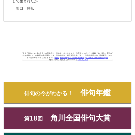
して生まれたか
坂口 昌弘
角川『俳句』2025年7月号！本日発売！ ◎特集 水のさまざま ◎合評シンポジウム採録「怖い俳句」宮部み
ゆき×夏井いつき×神野紗希×高野ムツオ ◎句集特集 福永法弘句集『永』 ◎巻頭作品50句 西村和子〈かか
る日はかかる時までほととぎす〉
#俳句
#haiku
https://t.co/Ix4LWhA53s
pic.twitter.com/KoKNZ4qdFR
— 角川『俳句』編集部 (@haiku1952)
June 25, 2025
俳句年鑑
俳句の今がわかる！
18
角川全国俳句大賞
第
回