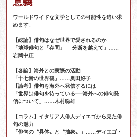
意義
ワールドワイドな文学としての可能性を追い求
めます。
【総論】俳句はなぜ世界で愛されるのか
「地球俳句と「存問」──分断を越えて」……
岩岡中正
【各論】海外との実際の活動
「十七音の世界観」……奥田好子
【論考】俳句を海外へ発信するには
「世界は俳句を待っている──海外への俳句発
信について」……木村聡雄
【コラム】イタリア人俳人ディエゴから見た俳
句の魅力
「俳句の〝具体〟と〝抽象〟」……ディエゴ・