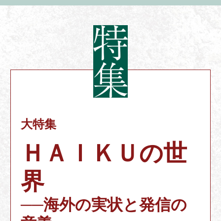
大特集
ＨＡＩＫＵの世
界
──海外の実状と発信の