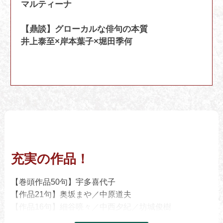
マルティーナ
【鼎談】グローカルな俳句の本質
井上泰至×岸本葉子×堀田季何
充実の作品！
【巻頭作品50句】宇多喜代子
【作品21句】奥坂まや／中原道夫
【作品16句】細谷喨々／中西夕紀／坊城俊樹
【作品8句】松浦加古／伊藤トキノ／齋藤朗笛／菅野孝