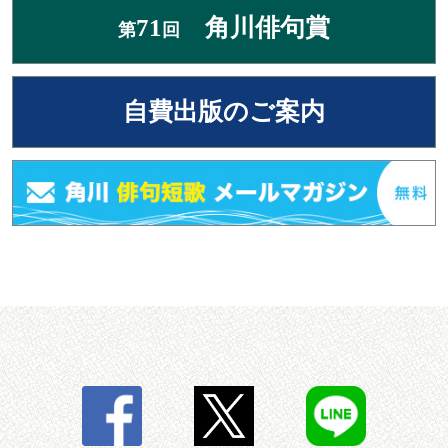
71
角川俳句賞
第
回
自費出版のご案内