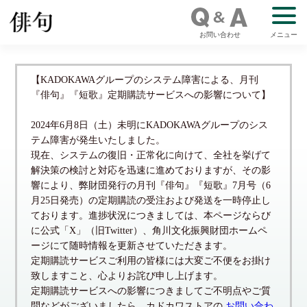
お問い合わせ
メニュー
【KADOKAWAグループのシステム障害による、月刊
『俳句』『短歌』定期購読サービスへの影響について】
2024年6月8日（土）未明にKADOKAWAグループのシス
テム障害が発生いたしました。
現在、システムの復旧・正常化に向けて、全社を挙げて
解決策の検討と対応を迅速に進めておりますが、その影
響により、弊財団発行の月刊『俳句』『短歌』7月号（6
月25日発売）の定期購読の受注および発送を一時停止し
ております。進捗状況につきましては、本ページならび
に公式「X」（旧Twitter）、角川文化振興財団ホームペ
ージにて随時情報を更新させていただきます。
定期購読サービスご利用の皆様には大変ご不便をお掛け
致しますこと、心よりお詫び申し上げます。
定期購読サービスへの影響につきましてご不明点やご質
問などがございましたら、カドカワストアの
お問い合わ