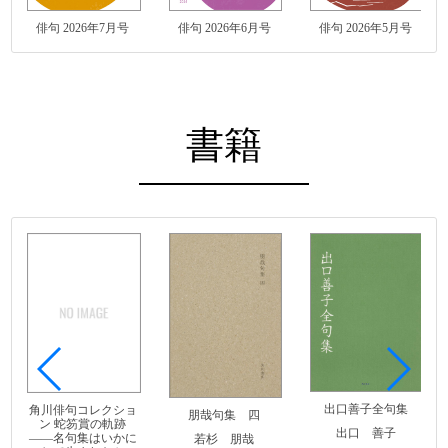
俳句 2026年7月号
俳句 2026年6月号
俳句 2026年5月号
書籍
出口善子全句集
角川俳句コレクショ
朋哉句集 四
ン 蛇笏賞の軌跡
出口 善子
――名句集はいかに
若杉 朋哉