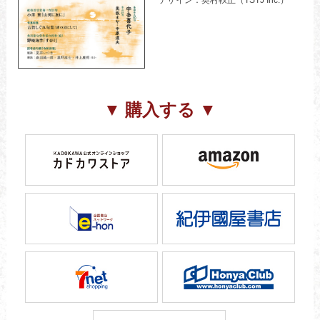
デザイン：奥村靫正（TSTJ Inc.）
▼ 購入する ▼