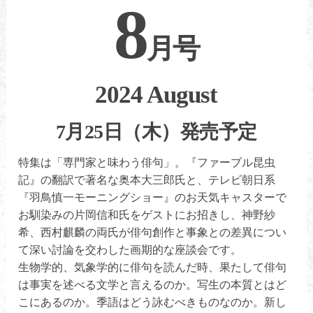
8
月号
2024 August
7月25日（木）発売予定
特集は「専門家と味わう俳句」。『ファーブル昆虫
記』の翻訳で著名な奥本大三郎氏と、テレビ朝日系
『羽鳥慎一モーニングショー』のお天気キャスターで
お馴染みの片岡信和氏をゲストにお招きし、神野紗
希、西村麒麟の両氏が俳句創作と事象との差異につい
て深い討論を交わした画期的な座談会です。
生物学的、気象学的に俳句を読んだ時、果たして俳句
は事実を述べる文学と言えるのか。写生の本質とはど
こにあるのか。季語はどう詠むべきものなのか。新し