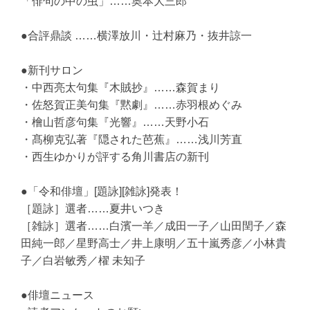
「俳句の中の虫」……奥本大三郎
●合評鼎談 ……横澤放川・辻󠄀村麻乃・抜井諒一
●新刊サロン
・中西亮太句集『木賊抄』……森賀まり
・佐怒賀正美句集『黙劇』……赤羽根めぐみ
・檜山哲彦句集『光響』……天野小石
・髙柳克弘著『隠された芭蕉』……浅川芳直
・西生ゆかりが評する角川書店の新刊
●「令和俳壇」[題詠][雑詠]発表！
［題詠］選者……夏井いつき
［雑詠］選者……白濱一羊／成田一子／山田閏子／森
田純一郎／星野高士／井上康明／五十嵐秀彦／小林貴
子／白岩敏秀／櫂 未知子
●俳壇ニュース