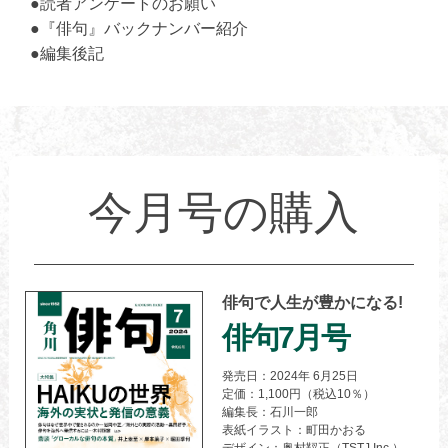
●読者アンケートのお願い
●『俳句』バックナンバー紹介
●編集後記
今月号の購入
俳句で人生が豊かになる!
俳句7月号
発売日：2024年 6月25日
定価：1,100円（税込10％）
編集長：石川一郎
表紙イラスト：町田かおる