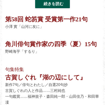
夫／
尾池和夫／梶原美邦
【作品12句】すずき巴里／関根誠子／井越芳子／浦川聡
第58回 蛇笏賞 受賞第一作21句
子／
小澤 實「山河に友に」
宮田 勝／櫛部天思／黒澤麻生子
【クローズアップ】浅井惇介／布川直幸／大元祐子／茅
根知子／
角川俳句賞作家の四季〈夏〉15句
三木基史／矢野玲奈／久留島 元／野名紅里
【俳人スポットライト】水野悦子／佐藤 風／𠮷田幸敏／
野崎海芋「するり」
大山知佳歩
句集特集
古賀しぐれ『湖の辺にして』
新作7句／俳句とわたし／自選20句抄
古賀しぐれの人と作品……三村純也
一句鑑賞……福神規子・森田純一郎・山田佳乃・和田華
凜