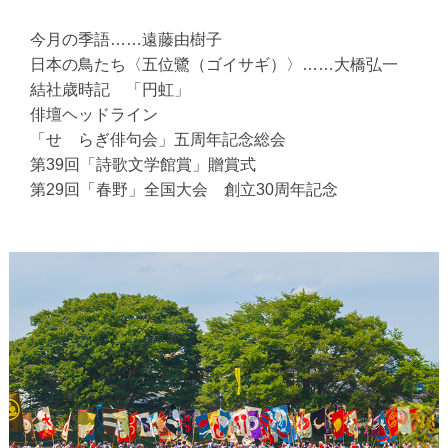
今月の季語……遠藤由樹子
日本の鳥たち〈五位鷺（ゴイサギ）〉……大橋弘一
結社歳時記 「円虹」
俳壇ヘッドライン
「せゝらぎ俳句会」五周年記念総会
第39回「詩歌文学館賞」贈賞式
第29回「春野」全国大会 創立30周年記念