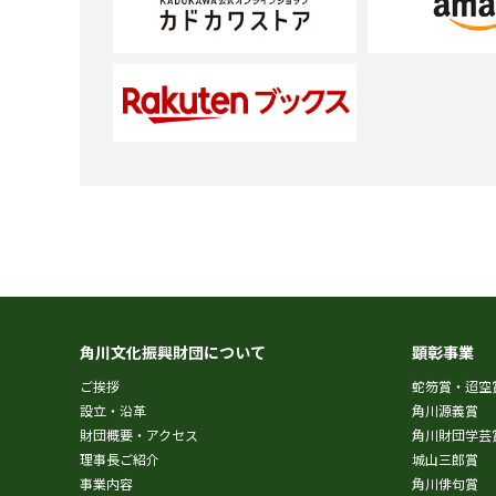
角川文化振興財団について
顕彰事業
ご挨拶
蛇笏賞・迢空
設立・沿革
角川源義賞
財団概要・アクセス
角川財団学芸
理事長ご紹介
城山三郎賞
事業内容
角川俳句賞