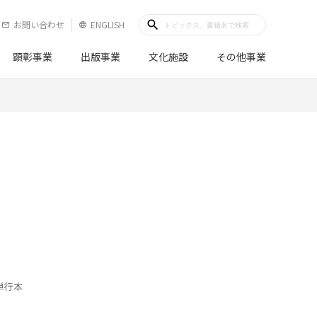
search
お問い合わせ
ENGLISH
mail_outline
language
顕彰事業
出版事業
文化施設
その他事業
単行本