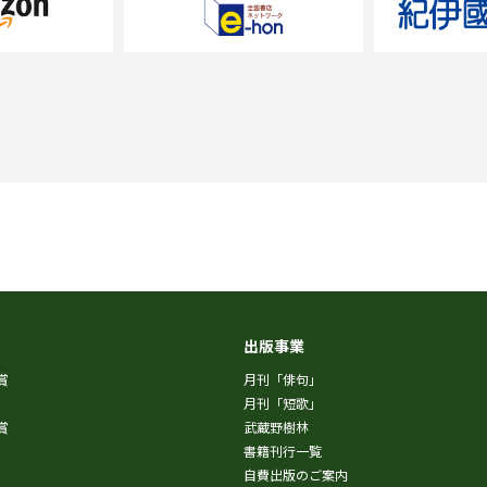
出版事業
賞
月刊「俳句」
月刊「短歌」
賞
武蔵野樹林
書籍刊行一覧
自費出版のご案内