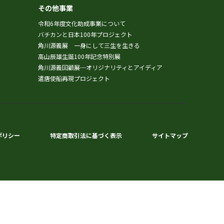
その他事業
令和6年度文化助成事業について
バチカンと日本100年プロジェクト
角川源義展 一身にして三生を生きる
高山辰雄生誕100年記念特別展
角川源義回顧展─オリジナリティとアイディア
遣唐使船再現プロジェクト
ポリシー
特定商取引法に基づく表示
サイトマップ