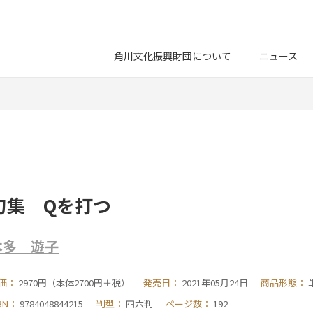
角川文化振興財団について
ニュース
句集 Qを打つ
本多 遊子
価：
2970円（本体2700円＋税）
発売日：
2021年05月24日
商品形態：
SBN：
9784048844215
判型：
四六判
ページ数：
192