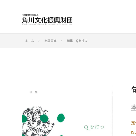
ホーム
出版事業
句集 Qを打つ
keyboard_arrow_right
keyboard_arrow_right
定
I