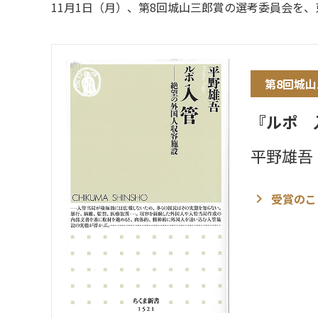
11月1日（月）、第8回城山三郎賞の選考委員会を
第8回城
『ルポ 
平野雄吾
受賞のこ