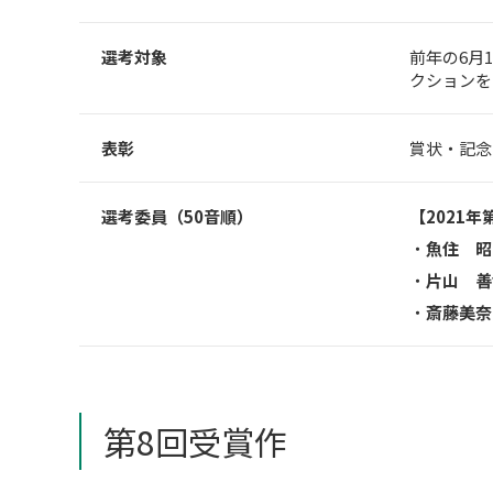
選考対象
前年の6月
クションを
表彰
賞状・記念
選考委員（50音順）
【2021年
魚住 昭
片山 善
斎藤美奈
第8回受賞作