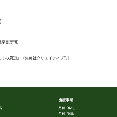
）
）
筑摩書房刊）
とその周辺』（集英社クリエイティブ刊）
出版事業
賞
月刊「俳句」
月刊「短歌」