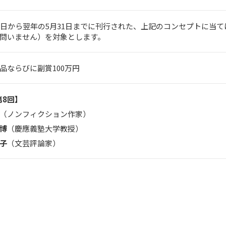
1日から翌年の5月31日までに刊行された、上記のコンセプトに当
問いません）を対象とします。
品ならびに副賞100万円
第8回】
（ノンフィクション作家）
博
（慶應義塾大学教授）
子
（文芸評論家）