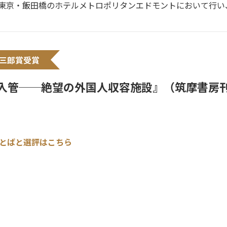
、東京・飯田橋のホテルメトロポリタンエドモントにおいて行
山三郎賞受賞
入管──絶望の外国人収容施設』（筑摩書房
とばと選評はこちら