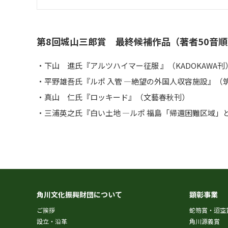
第8回城山三郎賞 最終候補作品（著者50音順
下山 進氏『アルツハイマー征服 』（KADOKAWA刊
平野雄吾氏『ルポ 入管 ―絶望の外国人収容施設』（
真山 仁氏『ロッキード』（文藝春秋刊）
三浦英之氏『白い土地 ―ルポ 福島「帰還困難区域」
角川文化振興財団について
顕彰事業
ご挨拶
蛇笏賞・迢空
設立・沿革
角川源義賞