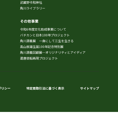
武蔵野令和神社
角川ライブラリー
その他事業
令和6年度文化助成事業について
バチカンと日本100年プロジェクト
角川源義展 一身にして三生を生きる
高山辰雄生誕100年記念特別展
角川源義回顧展─オリジナリティとアイディア
遣唐使船再現プロジェクト
ポリシー
特定商取引法に基づく表示
サイトマップ