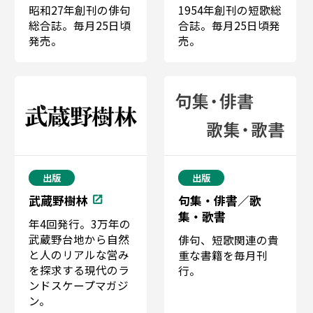
昭和27年創刊の俳句
1954年創刊の短歌総
総合誌。毎月25日頃
合誌。毎月25日頃発
発売。
売。
出版
出版
武蔵野樹林
句集・俳書／歌
集・歌書
年4回発行。3万年の
武蔵野台地から自然
俳句、短歌関連の貴
と人のリアルな営み
重な書籍を毎月刊
を探求する現代のラ
行。
ンドスケープマガジ
ン。