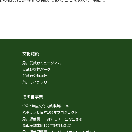
文化施設
角川武蔵野ミュージアム
武蔵野樹林パーク
武蔵野令和神社
角川ライブラリー
その他事業
令和6年度文化助成事業について
バチカンと日本100年プロジェクト
角川源義展 一身にして三生を生きる
高山辰雄生誕100年記念特別展
角川源義回顧展─オリジナリティとアイディア