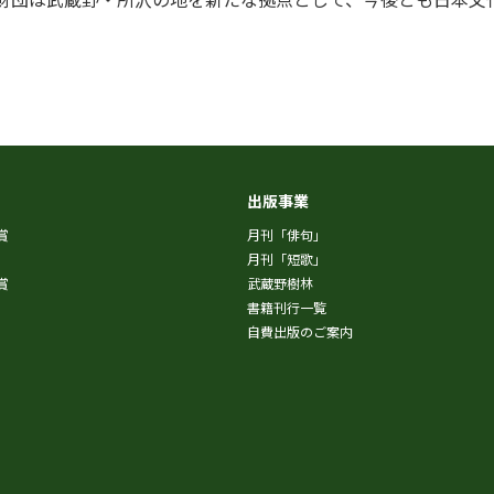
出版事業
賞
月刊「俳句」
月刊「短歌」
賞
武蔵野樹林
書籍刊行一覧
自費出版のご案内