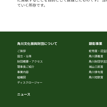
ていく所存です。
角川文化振興財団について
顕彰事業
ご挨拶
蛇笏賞・迢空
設立・沿革
角川源義賞
財団概要・アクセス
角川財団学芸
理事長ご紹介
城山三郎賞
事業内容
角川俳句賞
組織図
角川短歌賞
ディスクロージャー
ニュース