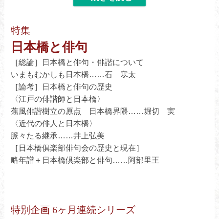
【作品12句】中村正幸／德田千鶴子／大野鵠士／山崎祐
子／四ッ谷 龍／辻内京子／安倍真理子
特集
【クローズアップ】久行保徳／大関靖博／石地まゆみ／
日本橋と俳句
髙勢祥子／渡部有紀子／花井音季／大塚 凱／佐々木啄
実
［総論］日本橋と俳句・俳諧について
【俳人スポットライト】沼田美山／松井トシ
いまもむかしも日本橋……石 寒太
［論考］日本橋と俳句の歴史
〈江戸の俳諧師と日本橋〉
蕉風俳諧樹立の原点 日本橋界隈……堀切 実
〈近代の俳人と日本橋〉
脈々たる継承……井上弘美
［日本橋俱楽部俳句会の歴史と現在］
略年譜＋日本橋倶楽部と俳句……阿部里王
特別企画 6ヶ月連続シリーズ