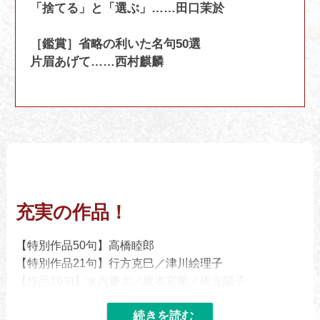
「捨てる」と「選ぶ」……田口茉於
［鑑賞］省略の利いた名句50選
片眉あげて……西村麒麟
充実の作品！
【特別作品50句】高橋睦郎
【特別作品21句】行方克巳／津川絵理子
【作品16句】水内慶太／坂本宮尾／依光陽子
【作品8句】山咲一星／久保 武／甲斐遊糸／石井いさ
お／山田閏子