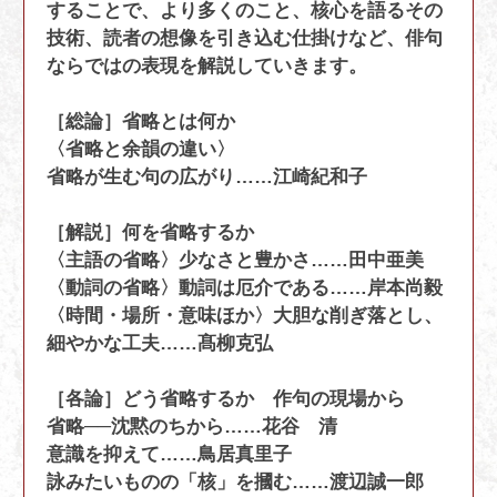
することで、より多くのこと、核心を語るその
技術、読者の想像を引き込む仕掛けなど、俳句
ならではの表現を解説していきます。
［総論］省略とは何か
〈省略と余韻の違い〉
省略が生む句の広がり……江崎紀和子
［解説］何を省略するか
〈主語の省略〉少なさと豊かさ……田中亜美
〈動詞の省略〉動詞は厄介である……岸本尚毅
〈時間・場所・意味ほか〉大胆な削ぎ落とし、
細やかな工夫……髙柳克弘
［各論］どう省略するか 作句の現場から
省略──沈黙のちから……花谷 清
意識を抑えて……鳥居真里子
詠みたいものの「核」を摑む……渡辺誠一郎