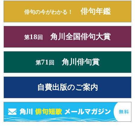
俳句年鑑
俳句の今がわかる！
18
角川全国俳句大賞
第
回
71
角川俳句賞
第
回
自費出版のご案内