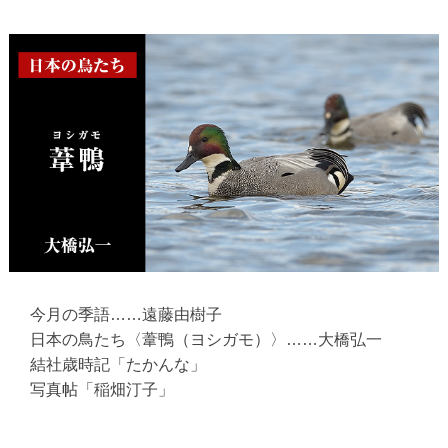
今月の季語……遠藤由樹子
日本の鳥たち〈葦鴨（ヨシガモ）〉……大橋弘一
結社歳時記「たかんな」
写真帖「稲畑汀子」