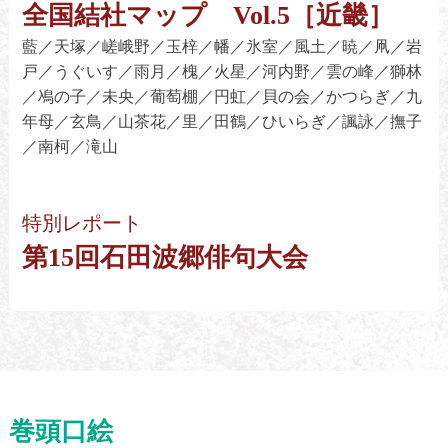
全国結社マップ Vol.5［近畿］
藍／天塚／嵯峨野／玉梓／幡／氷室／風土／暁／凧／岩
戸／うぐいす／雨月／槐／火星／河内野／雲の峰／獅林
／鳰の子／未央／葡萄棚／円虹／貝の会／かつらぎ／九
年母／玄鳥／山茶花／里／田鶴／ひいらぎ／諷詠／撫子
／南柯／滝山
特別レポート
第15回石田波郷俳句大会
巻頭口絵