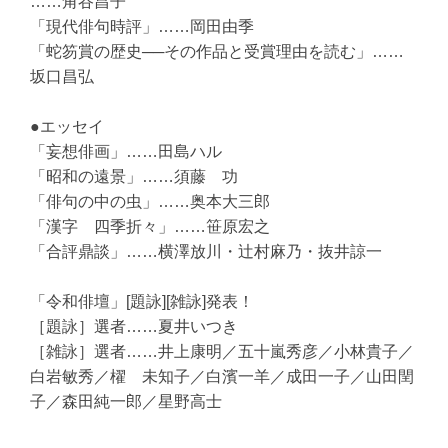
……角谷昌子
「現代俳句時評」……岡田由季
「蛇笏賞の歴史──その作品と受賞理由を読む」……
坂口昌弘
●エッセイ
「妄想俳画」……田島ハル
「昭和の遠景」……須藤 功
「俳句の中の虫」……奥本大三郎
「漢字 四季折々」……笹原宏之
「合評鼎談」……横澤放川・辻村麻乃・抜井諒一
「令和俳壇」[題詠][雑詠]発表！
［題詠］選者……夏井いつき
［雑詠］選者……井上康明／五十嵐秀彦／小林貴子／
白岩敏秀／櫂 未知子／白濱一羊／成田一子／山田閏
子／森田純一郎／星野高士