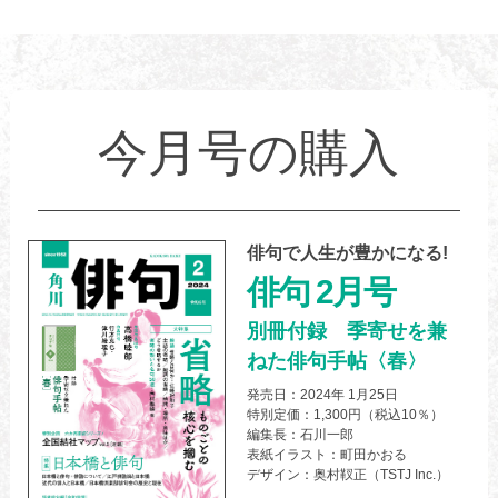
今月号の購入
俳句で人生が豊かになる!
俳句 2月号
別冊付録 季寄せを兼
ねた俳句手帖〈春〉
発売日：2024年 1月25日
特別定価：1,300円（税込10％）
編集長：石川一郎
表紙イラスト：町田かおる
デザイン：奥村靫正（TSTJ Inc.）