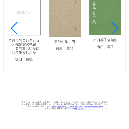
出口善子全句集
角川俳句コレクショ
朋哉句集 四
ン 蛇笏賞の軌跡
出口 善子
――名句集はいかに
若杉 朋哉
して生まれたか
坂口 昌弘
角川『俳句』2025年7月号！本日発売！ ◎特集 水のさまざま ◎合評シンポジウム採録「怖い俳句」宮部み
ゆき×夏井いつき×神野紗希×高野ムツオ ◎句集特集 福永法弘句集『永』 ◎巻頭作品50句 西村和子〈かか
る日はかかる時までほととぎす〉
#俳句
#haiku
https://t.co/Ix4LWhA53s
pic.twitter.com/KoKNZ4qdFR
— 角川『俳句』編集部 (@haiku1952)
June 25, 2025