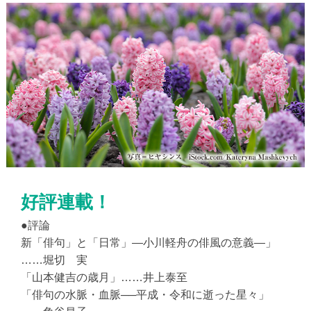
好評連載！
●評論
新「俳句」と「日常」―小川軽舟の俳風の意義―」
……堀切 実
「山本健吉の歳月」……井上泰至
「俳句の水脈・血脈──平成・令和に逝った星々」