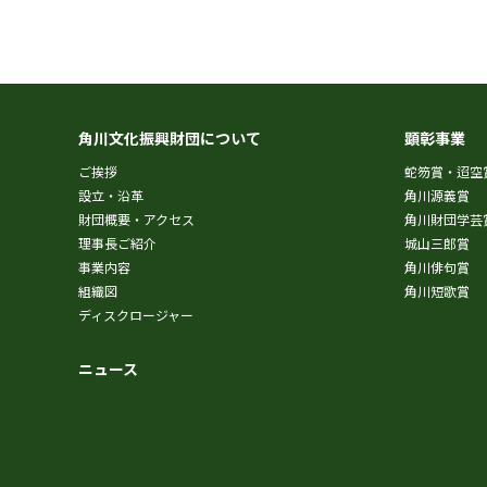
角川文化振興財団について
顕彰事業
ご挨拶
蛇笏賞・迢空
設立・沿革
角川源義賞
財団概要・アクセス
角川財団学芸
理事長ご紹介
城山三郎賞
事業内容
角川俳句賞
組織図
角川短歌賞
ディスクロージャー
ニュース