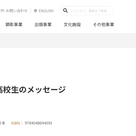
search
お問い合わせ
ENGLISH
mail_outline
language
顕彰事業
出版事業
文化施設
その他事業
高校生のメッセージ
行本
ISBN：
9784048844093