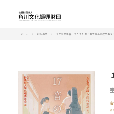
ホーム
出版事業
１７音の青春 ２０２１ 五七五で綴る高校生のメ
keyboard_arrow_right
keyboard_arrow_right
定
判