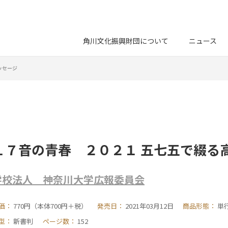
角川文化振興財団について
ニュース
ッセージ
１７音の青春 ２０２１ 五七五で綴る
学校法人 神奈川大学広報委員会
価：
770円（本体700円＋税）
発売日：
2021年03月12日
商品形態：
単
型：
新書判
ページ数：
152