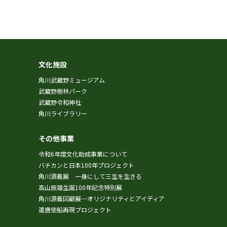
文化施設
角川武蔵野ミュージアム
武蔵野樹林パーク
武蔵野令和神社
角川ライブラリー
その他事業
令和6年度文化助成事業について
バチカンと日本100年プロジェクト
角川源義展 一身にして三生を生きる
高山辰雄生誕100年記念特別展
角川源義回顧展─オリジナリティとアイディア
遣唐使船再現プロジェクト