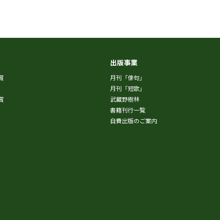
出版事業
賞
月刊「俳句」
月刊「短歌」
賞
武蔵野樹林
書籍刊行一覧
自費出版のご案内