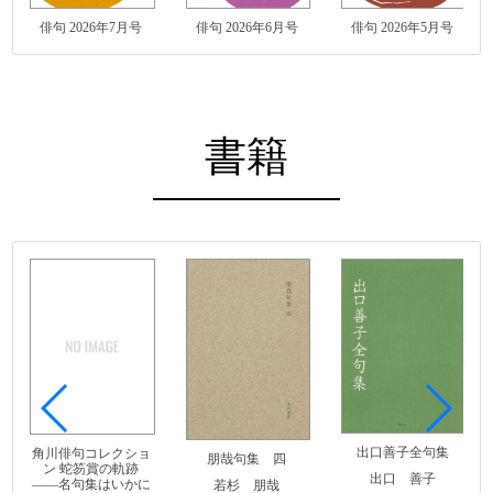
俳句 2026年7月号
俳句 2026年6月号
俳句 2026年5月号
書籍
出口善子全句集
角川俳句コレクショ
朋哉句集 四
ン 蛇笏賞の軌跡
出口 善子
――名句集はいかに
若杉 朋哉