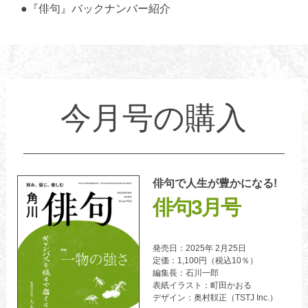
●『俳句』バックナンバー紹介
今月号の購入
俳句で人生が豊かになる!
俳句3月号
発売日：2025年 2月25日
定価：1,100円（税込10％）
編集長：石川一郎
表紙イラスト：町田かおる
デザイン：奥村靫正（TSTJ Inc.）