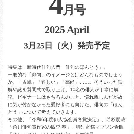
4
月号
2025 April
3月25日（火）発売予定
特集は「新時代俳句入門 俳句のほんとう」。
一般的な「俳句」のイメージとはどんなものでしょう
か。「古風」「難しい」「高尚」……。そういった誤
解や謎を質問式で取り上げ、10名の俳人が丁寧に解
説。ビギナーにはもちろんのこと、慣れ親しんだが故
に気が付かなかった愛好者にも向けた、俳句の「ほん
とう」について考えていきます。
その他、「令和6年度俳人協会賞各賞決定」、若杉朋哉
「角川俳句賞作家の四季 春」、特別寄稿マブソン青眼