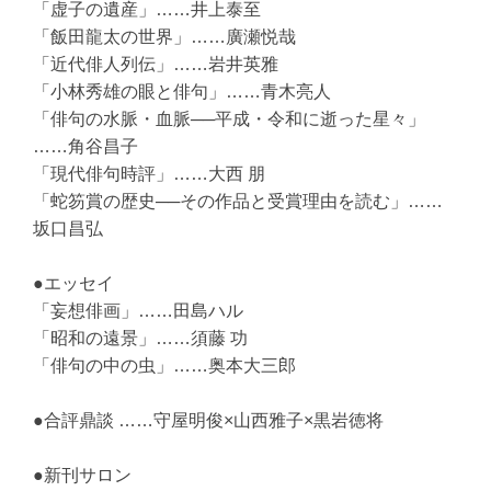
「虚子の遺産」……井上泰至
「飯田龍太の世界」……廣瀬悦哉
「近代俳人列伝」……岩井英雅
「小林秀雄の眼と俳句」……青木亮人
「俳句の水脈・血脈──平成・令和に逝った星々」
……角谷昌子
「現代俳句時評」……大西 朋
「蛇笏賞の歴史──その作品と受賞理由を読む」……
坂口昌弘
●エッセイ
「妄想俳画」……田島ハル
「昭和の遠景」……須藤 功
「俳句の中の虫」……奥本大三郎
●合評鼎談 ……守屋明俊×山西雅子×黒岩徳将
●新刊サロン