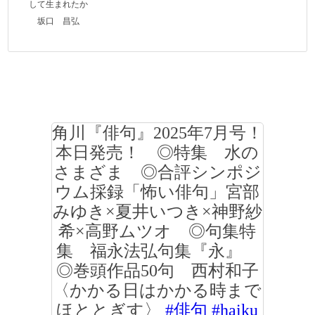
して生まれたか
坂口 昌弘
角川『俳句』2025年7月号！
本日発売！ ◎特集 水の
さまざま ◎合評シンポジ
ウム採録「怖い俳句」宮部
みゆき×夏井いつき×神野紗
希×高野ムツオ ◎句集特
集 福永法弘句集『永』
◎巻頭作品50句 西村和子
〈かかる日はかかる時まで
ほととぎす〉
#俳句
#haiku