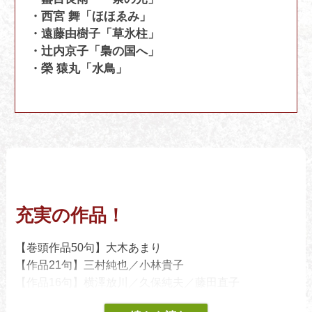
・西宮 舞「ほほゑみ」
・遠藤由樹子「草氷柱」
・辻内京子「梟の国へ」
・榮 猿丸「水鳥」
充実の作品！
【巻頭作品50句】大木あまり
【作品21句】三村純也／小林貴子
【作品16句】横澤放川／久保純夫／藤田直子
【作品8句】塩野谷 仁／桑田和子／白岩敏秀／神田ひろ