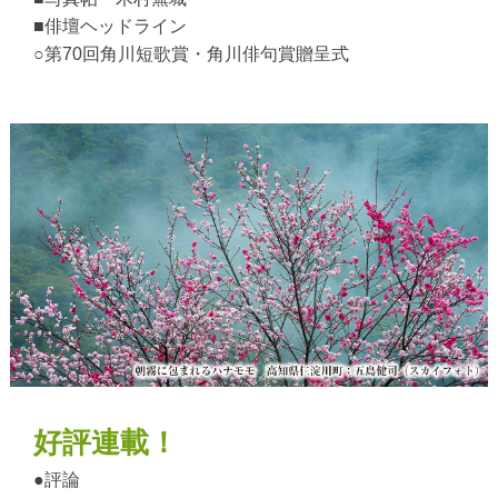
■俳壇ヘッドライン
○第70回角川短歌賞・角川俳句賞贈呈式
好評連載！
●評論