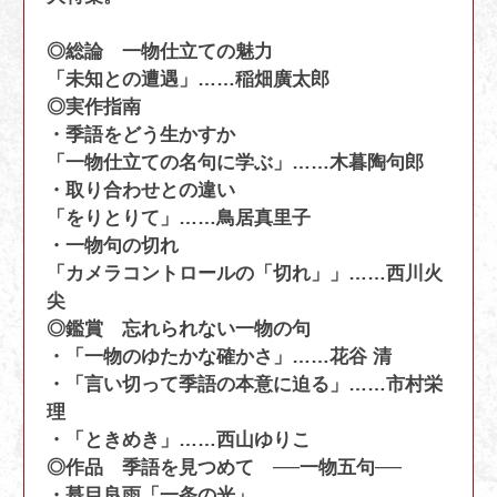
◎総論 一物仕立ての魅力
「未知との遭遇」……稲畑廣太郎
◎実作指南
・季語をどう生かすか
「一物仕立ての名句に学ぶ」……木暮陶句郎
・取り合わせとの違い
「をりとりて」……鳥居真里子
・一物句の切れ
「カメラコントロールの「切れ」」……西川火
尖
◎鑑賞 忘れられない一物の句
・「一物のゆたかな確かさ」……花谷 清
・「言い切って季語の本意に迫る」……市村栄
理
・「ときめき」……西山ゆりこ
◎作品 季語を見つめて ──一物五句──
・蟇目良雨「一条の光」