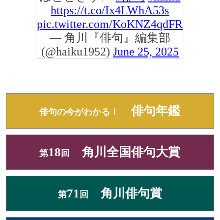
https://t.co/Ix4LWhA53s
pic.twitter.com/KoKNZ4qdFR
— 角川『俳句』編集部
(@haiku1952)
June 25, 2025
俳句年鑑
俳句の今がわかる！
18
角川全国俳句大賞
第
回
71
角川俳句賞
第
回