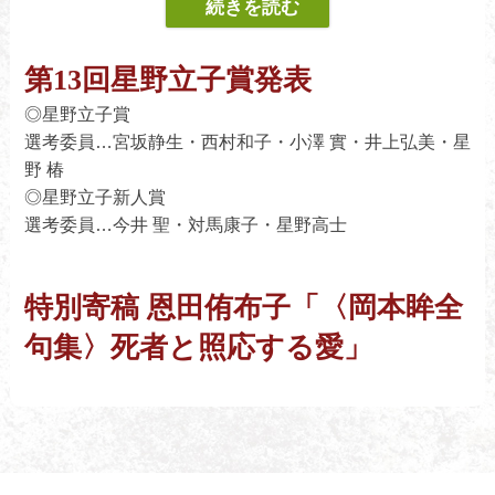
み
【作品12句】山田貴世／古澤宜友／有澤榠樝／福神規子
／丸谷三砂／森賀まり／岩田 奎
第13回星野立子賞発表
【クローズアップ】堀之内長一／足立賢治／中根美保／
◎星野立子賞
網野月を／瀬戸優理子／森下秋露／杉田菜穂／石塚直子
選考委員…宮坂静生・西村和子・小澤 實・井上弘美・星
野 椿
◎星野立子新人賞
選考委員…今井 聖・対馬康子・星野高士
特別寄稿 恩田侑布子「〈岡本眸全
句集〉死者と照応する愛」