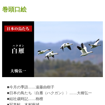
巻頭口絵
■今月の季語……遠藤由樹子
■日本の鳥たち〈白雁（ハクガン）〉……大橋弘一
■結社歳時記……栴檀
■写真帖 木村蕪城