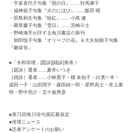
・宇多喜代子句集『雨の日』……対馬康子
・福神規子句集『火のにほひ』……飯田 晴
・田島和生句集『暁紅』……小島 健
・藺草慶子句集『雪日』……宮崎斗士
・野崎海芋が評する角川書店の新刊
朝田悦子句集『オリーブの花』＆大矢知順子句集
『雛簞笥』
●「令和俳壇」[題詠][雑詠]発表！
［題詠］選者……夏井いつき
［雑詠］選者……小林貴子・櫂 未知子・白濱一羊・
成田一子・山田閏子・森田純一郎・星野高士・井上康
明・野中亮介・五十嵐秀彦
●第71回角川俳句賞応募規定
●俳壇ニュース
●読者アンケートのお願い