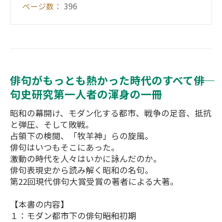
ページ数：
396
俳句がもっとも熱かった時代のすべて――俳
句史研究第一人者の渾身の一冊
昭和の幕開け、モダン化する都市、戦争の足音、抵抗
と弾圧、そして敗戦。
占領下の検閲、「牧羊神」らの旋風。
俳句はいつもそこにあった。
激動の時代を人々はいかに詠んだのか。
俳句表現史から読み解く昭和の名句。
第22回現代俳句大賞受賞の著者による大著。
【本書の内容】
１：モダン都市下の俳句――昭和初期