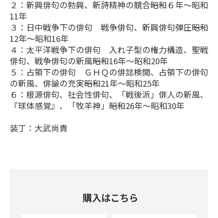
２：新興俳句の勃興、新詩精神の競合――昭和６年～昭和
11年
３：日中戦争下の俳句 戦争俳句、新興俳句弾圧――昭和
12年～昭和16年
４：太平洋戦争下の俳句 入れ子型の権力構造、聖戦
俳句、戦争俳句の新風――昭和16年～昭和20年
５：占領下の俳句 ＧＨＱの俳誌検閲、占領下の俳句
の新風、俳論の充実――昭和21年～昭和25年
６：根源俳句、社会性俳句、「戦後派」俳人の新風、
『球体感覚』、「牧羊神」――昭和26年～昭和30年
装丁：大武尚貴
購入はこちら