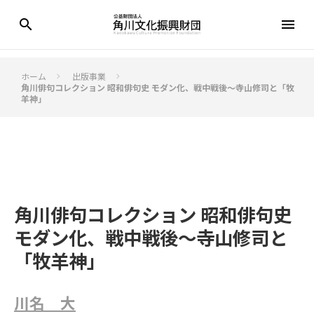
search
menu
ホーム
出版事業
keyboard_arrow_right
keyboard_arrow_right
角川俳句コレクション 昭和俳句史 モダン化、戦中戦後～寺山修司と「牧
羊神」
角川俳句コレクション 昭和俳句史
モダン化、戦中戦後～寺山修司と
「牧羊神」
川名 大