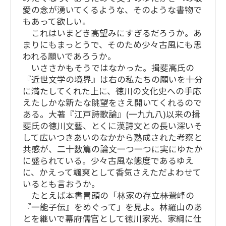
愛の念が湧いてくるような、そのような書物で
もあって欲しい。
これはいまどき高望みにすぎるだろうか。あ
まりにもまっとうで、そのため少々古風にも思
われる願いであろうか。
いささかもそうではなかった。揖斐高氏の
『近世文学の境界』は右の私たちの願いを十分
に満たしてくれた上に、徳川の文化史への手応
えたしかな新たな眺望をさえ開いてくれるので
ある。大著『江戸詩歌論』(一九九八)以来の揖
斐氏の徳川文藝、とくに漢詩文との長い深いそ
して広いつきあいのなかから熟成された考察と
共感が、二十数篇の論文一つ一つに実にゆたか
に盛られている。少々古風な態度であるゆえ
に、かえって颯爽として香気さえただよわせて
いるとも言おうか。
たとえば本書冒頭の「林家の存立――林鵞峰の
『一能子伝』をめぐって」を見よ。林羅山のあ
とを継いで幕府儒官として徳川家光、家綱に仕