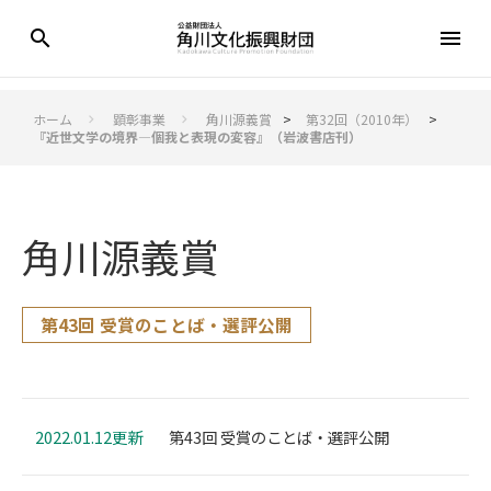
search
menu
ホーム
顕彰事業
角川源義賞
>
第32回（2010年）
>
keyboard_arrow_right
keyboard_arrow_right
『近世文学の境界―個我と表現の変容』（岩波書店刊）
角川源義賞
第43回 受賞のことば・選評公開
2022.01.12更新
第43回 受賞のことば・選評公開