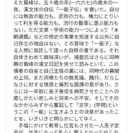
えた鵞峰は、五十歳の年(一六六七)の歳未の一
夜、漢文体の自伝「一能子伝」を書いた。自分
には執政の能力も、武術の力も、権力にとりい
って利を得る能力も、流行の藝事に遊ぶ能力も
ない。ただ文章・学術の能力一つによって『本
朝通鑑』などの修史の事業を完遂する以外に自
己存立の理由はない、との意味で「一能子」な
る人物に仮託して語った自叙の書である。それ
自体きわめて興味深いが、揖斐氏はさらに同時
期の鵞峰の漢文日記を併せて読みといて、この
儒者の自省と自己主張の裏には、同時代の幕閣
の上司、また同僚たちの無見識、醜行、だらし
なさに対する憤懣と痛烈な諷諫の意があり、さ
らには一年前に長子春信を病死させたことへの
癒しがたい悲しみと将来への不安、そしてその
なかからみずから奮起して「文字」(学問)とい
うこの「一能」に生きようとの決意があったこ
とを、いきいきと明らかにしてゆく。
手塩にかけて教育し仕官もさせた一人息子定
吉が、壮年になって乱心し廃人となってゆくの