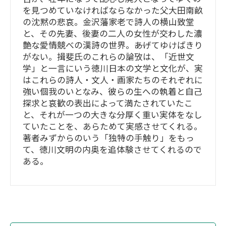
を見つめていなければならなかった父大田南畝
の沈黙の悲哀。金沢藩家老で詩人の横山致堂
と、その先妻、後妻の二人の女性が交わした濃
艶な愛情競べの漢詩の世界。――あげてゆけばきり
がない。揖斐氏のこれらの論攷は、「近世文
学」と一言にいう徳川日本の文学と文化が、実
はこれらの詩人・文人・画家たちのそれぞれに
強い個我のいとなみ、彼らの生への執着と自己
探求と哀歓の表出によって満たされていたこ
と、それが一つの大きな分厚く重い実体をなし
ていたことを、あらためて実感させてくれる。
著者みずからのいう「独特の手触り」をもっ
て、徳川文明の内奥を追体験させてくれるので
ある。