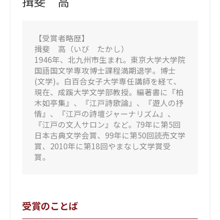
揖斐 高
【受賞者略歴】
揖斐 高（いび たかし）
1946年、北九州市生まれ。東京大学大学院
国語国文学専攻博士課程満期退学。博士
(文学)。白百合女子大学専任講師を経て、
現在、成蹊大学文学部教授。編著書に『柏
木如亭集』、『江戸詩歌論』、『遊人の抒
情』、『江戸の詩壇ジャーナリズム』、
『江戸の文人サロン』など。79年に第5回
日本古典文学会賞、99年に第50回読売文学
賞、2010年に第18回やまなし文学賞受
賞。
受賞のことば