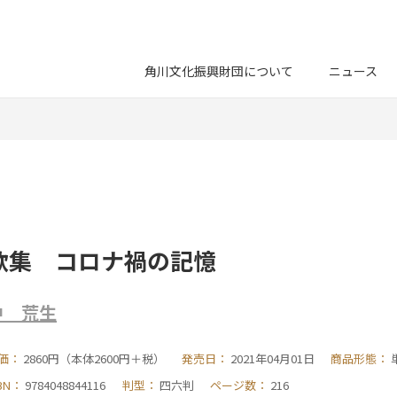
角川文化振興財団について
ニュース
歌集 コロナ禍の記憶
沖 荒生
価：
2860円（本体2600円＋税）
発売日：
2021年04月01日
商品形態：
SBN：
9784048844116
判型：
四六判
ページ数：
216