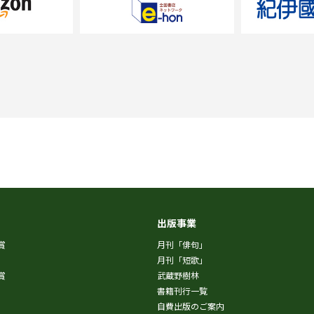
出版事業
賞
月刊「俳句」
月刊「短歌」
賞
武蔵野樹林
書籍刊行一覧
自費出版のご案内