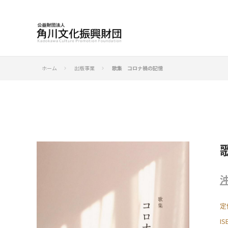
ホーム
出版事業
歌集 コロナ禍の記憶
keyboard_arrow_right
keyboard_arrow_right
定
I