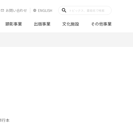
search
お問い合わせ
ENGLISH
mail_outline
language
顕彰事業
出版事業
文化施設
その他事業
単行本