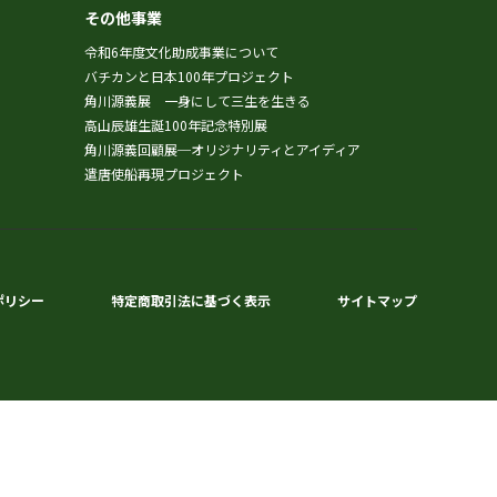
その他事業
令和6年度文化助成事業について
バチカンと日本100年プロジェクト
角川源義展 一身にして三生を生きる
高山辰雄生誕100年記念特別展
角川源義回顧展─オリジナリティとアイディア
遣唐使船再現プロジェクト
ポリシー
特定商取引法に基づく表示
サイトマップ