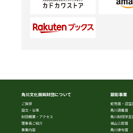
角川文化振興財団について
顕彰事業
ご挨拶
蛇笏賞・迢空
設立・沿革
角川源義賞
財団概要・アクセス
角川財団学芸
理事長ご紹介
城山三郎賞
事業内容
角川俳句賞