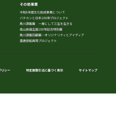
その他事業
令和6年度文化助成事業について
バチカンと日本100年プロジェクト
角川源義展 一身にして三生を生きる
高山辰雄生誕100年記念特別展
角川源義回顧展─オリジナリティとアイディア
遣唐使船再現プロジェクト
ポリシー
特定商取引法に基づく表示
サイトマップ