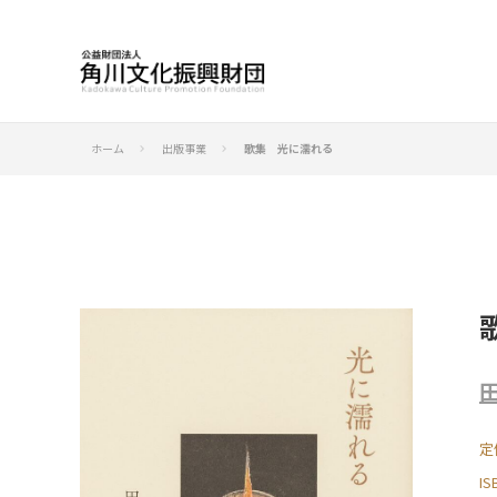
ホーム
出版事業
歌集 光に濡れる
keyboard_arrow_right
keyboard_arrow_right
定
I