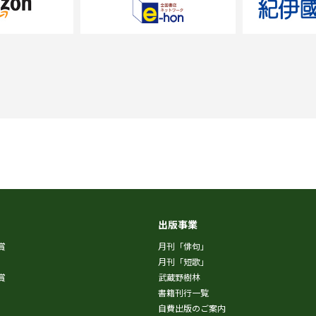
出版事業
賞
月刊「俳句」
月刊「短歌」
賞
武蔵野樹林
書籍刊行一覧
自費出版のご案内