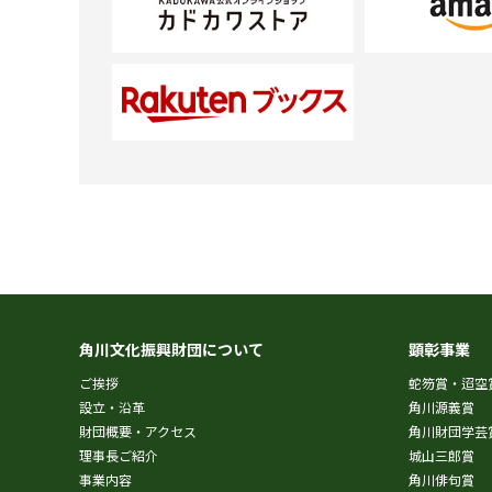
角川文化振興財団について
顕彰事業
ご挨拶
蛇笏賞・迢空
設立・沿革
角川源義賞
財団概要・アクセス
角川財団学芸
理事長ご紹介
城山三郎賞
事業内容
角川俳句賞