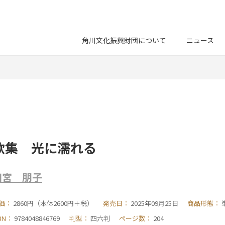
角川文化振興財団について
ニュース
歌集 光に濡れる
田宮 朋子
価：
2860円（本体2600円＋税）
発売日：
2025年09月25日
商品形態：
SBN：
9784048846769
判型：
四六判
ページ数：
204