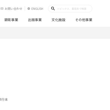
search
お問い合わせ
ENGLISH
mail_outline
language
顕彰事業
出版事業
文化施設
その他事業
単行本