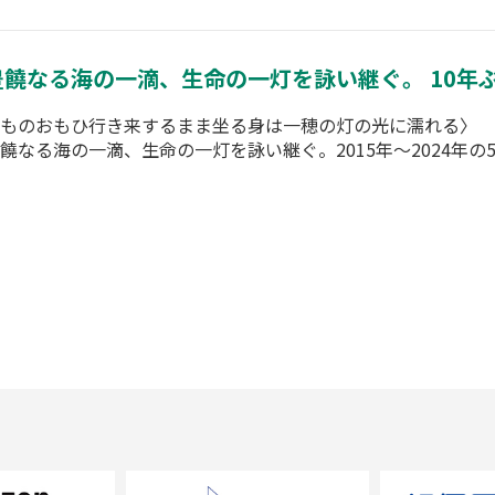
豊饒なる海の一滴、生命の一灯を詠い継ぐ。 10年
ものおもひ行き来するまま坐る身は一穂の灯の光に濡れる〉 
饒なる海の一滴、生命の一灯を詠い継ぐ。2015年～2024年の5