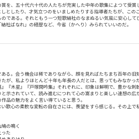
賞を、五十代六十代の人たちが充実した中年の歌集によつて受賞
よしとしたり、才気立つのをいましめたりする指導者たちが、この
るのである。それともう一つ短歌結社のなまぬるい気風に安心して
「結社ばなれ」の経歴など、今省（かへり）みられていいのだ。
ある。会う機会は稀でありながら、顔を見ればたちまち百年の旧
きたが、私よりほとんど十年も年長の人だとは、思ってもみなかっ
』『木星』『戸塚閑吟集』それぞれに、印象は鮮明で、豊かな刺
と示されていて、読み進むにつれて心の嵩まりと楽しい連想の広
の作品の魅力をよく言い得ていると思う。
い歌心の柔軟な変転の自在さには、羨望をすら感じる。その上で
山鳩の鳴く
上った
めありけり