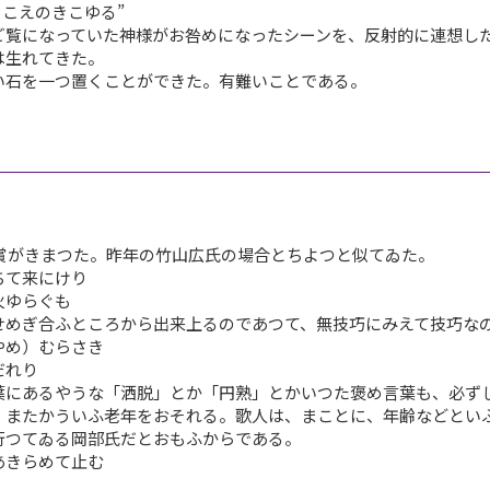
こえのきこゆる”
覧になっていた神様がお咎めになったシーンを、反射的に連想し
は生れてきた。
石を一つ置くことができた。有難いことである。
賞がきまつた。昨年の竹山広氏の場合とちよつと似てゐた。
て来にけり
火ゆらぐも
めぎ合ふところから出来上るのであつて、無技巧にみえて技巧な
め）むらさき
だれり
にあるやうな「洒脱」とか「円熟」とかいつた褒め言葉も、必ず
、またかういふ老年をおそれる。歌人は、まことに、年齢などとい
行つてゐる岡部氏だとおもふからである。
きらめて止む