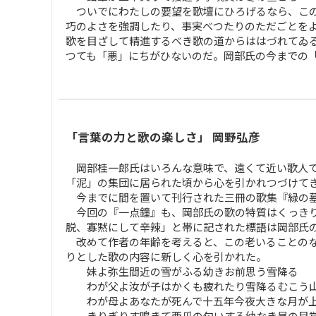
ついでにわたしの要望を歌壇にひろげるなら、この
巧のよさを強調したり、事実べつたりのただごとを
歌を目ざして精進するべき歌の道からははづれてゐ
つても「悪」にちがひないのだ。岡部氏の今までの
「言葉の力と歌の楽しさ」 岡野弘彦
岡部桂一郎氏はいろんな意味で、遠くて近い歌人で
「泥」の集団に居られた頃から心を引かれつづけて
今までに間を置いて刊行された三冊の歌集『緑の墓
今回の『一点鐘』も、岡部氏の歌の特質はくっきり
脱、寡黙にして辛辣」と帯に記された標語は岡部氏
改めて作者の年齢を考えると、この老いることのな
りとした歌の内容に新しく心を引かれた。
妹よ弥生間近の雪がふる幼きお前思う雪降る
わが父よ汝が子はかくも疲れたり雪降るむこう
わが母よあなたが死んで十五年今夜大きな月が
きりぎりす鳴きて西瓜の匂いする幼なき昼の目覚