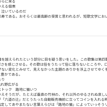
わらに来る
いえる佃煮
泣いているのだ
寿である。おそらくは最高齢の受賞と思われるが、短歌文学にお
歳を越えられたという部分に目を疑う思いをした。この歌集は第四
深さを感じさせる。その歌は俗をうたって俗に落ちないところや、
げない変化とみせて、見えなかった主題のありかを浮上させてゆく
に豊かである。
たり
れ野広がる
トック 路地に猫いつ
えそうだが、たとえば垂直の竹林の、それ以外のゆるされぬ哀し
が「六道の辻」だとうたった自動販売機前に立ってコインを入れる
指定してあやまたない言葉えらびは「路地の猫」によっていっそう