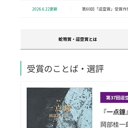
2026.6.22更新
第60回「迢空賞」受賞作
蛇笏賞・迢空賞とは
受賞のことば・選評
第37回迢
『一点鐘
岡部桂一