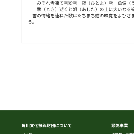
みぞれ雪凍て雪粉雪一夜（ひとよ）雪 魚偏（う
季（とき）逝くと朝（あした）の土に大いなる筍
雪の情緒を連ねた歌はたちまち鱈の味覚をよびさま
う。
角川文化振興財団について
顕彰事業