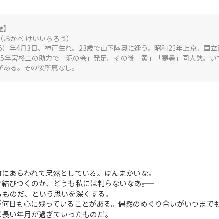
歴】
（おかべ けいいちろう）
915）年4月3日、神戸生れ。23歳で山下陸奥に逢う。昭和23年上京。
25年宮柊二の助力で「泥の会」発足。その後「黄」「寒暑」同人誌。い
がある。その後所属なし。
にあらわれて呆然としている。ほんまかいな。
びつくのか、どうも私には判らないなあ―――。
ものだ、という思いを深くする。
何日も心に残っていることがある。偶然のめぐり合いがいつまで
ば長い年月が過ぎていったものだ。