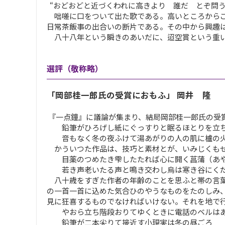
“おどおどと近づくわれに高きより 誰だ とぞ問う
咄嗟に口をついて出た歌である。高いところからご
日常茶飯事の出合いの断片である。その中から興趣
八十八年という瞬きのあいだに、迢空賞という重い
選評（敬称略）
「岡部桂一郎氏の受賞におもふ」 岡井 隆
『一点鐘』に議論が集まり、結局岡部桂一郎氏の受
鉛筆がひろげし紙にぐっすりと眠るほとりを立ち
音もなく冬の夜ふけて湯あがりの人の肌に櫨の
かういつた作品は、技巧と素材とが、いみじくもせ
目薬のつめたき雫したたれば心に開く菖蒲（あや
若き声老いたる声と鳴き交わし烏は寒き谷にく
八十歳をすぎた作者の年齢のことを思ふと帯の言葉
の一首一首に込めた気合ひのやうなものをたのしみ
見に狂喜するものでなければいけない。それを地で
やおら立ち階段おりてゆくときに電話のベルはあ
鉛筆が二本尖りて接近す小現実は冬の昼ごろ