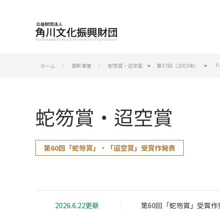
ホーム
顕彰事業
蛇笏賞・迢空賞
>
第37回（2003年）
>
『
keyboard_arrow_right
keyboard_arrow_right
蛇笏賞・迢空賞
第60回「蛇笏賞」・「迢空賞」受賞作発表
2026.6.22更新
第60回「蛇笏賞」受賞作