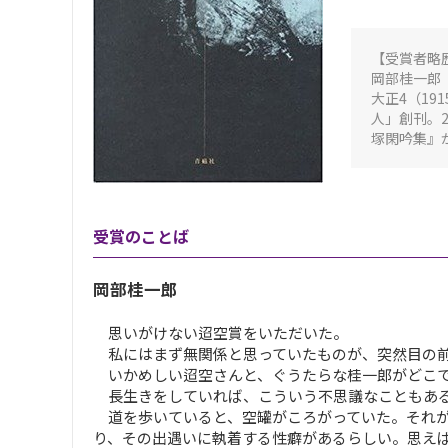
【受賞者略
岡部桂一郎
大正4（1
人」創刊。
塚閑吟集』
受賞のことば
岡部桂一郎
思いがけない迢空賞をいただいた。
私にはまず無関係と思っていたものが、突然目の前
いかめしい迢空さんと、ぐうたらな桂一郎がどこで結
長生きをしていれば、こういう不思議なこともある
道を歩いていると、空罐がころがっていた。それが
り、その出遇いに執着する性癖があるらしい。思え