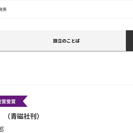
発表
設立のことば
空賞受賞
』（青磁社刊）
郎