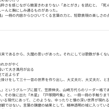
粋さを感じながら簡潔きわまりない「あとがき」を読むと、「死
しーんと胸にしみ通るものがあった。
』一冊の内容からひびいてくる言葉の力と、短歌表現の楽しさの
来であるから、久闊の思いがあった。それにしては歌数が多くな
れかがやく
いて大き満月が出る
て近よらず
掛けをして三十一音の世界を作り出し、大丈夫だ、大丈夫だ、と
」というグループに居て、笠原伸夫、山崎方代らのリーダー格で
り、その後に出た『木星』『戸塚閑吟集』と、一冊一冊の手触りま
いる現代にあって、このような、ゆったりと懐の深い世界が現れる
達観ではない。言葉の錬磨の結果として、精神透明の域に入ってい