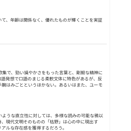
いて、年齢は関係なく、優れたものが輝くことを実証
歌集で、勁い撓やかさをもった言葉と、剛毅な精神に
口語発想で口語のまじる柔軟文体に特色があるが、反
手腕はみごとというほかない。あるいはまた、ユーモ
いような直立性に対しては、多様な読みの可能な鴉以
時、現代文明そのものの「枯野」は心の中に現出す
リアルな存在感を獲得するだろう。