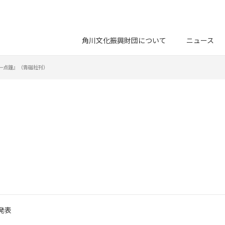
角川文化振興財団について
ニュース
一点鐘』（青磁社刊）
発表